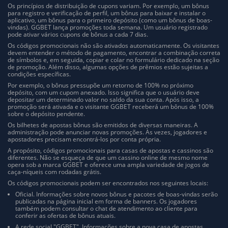
Os princípios de distribuição de cupons variam. Por exemplo, um bônus
para registro e verificação de perfil, um bônus para baixar e instalar o
aplicativo, um bônus para o primeiro depósito (como um bônus de boas-
vindas). GGBET lança promoções toda semana. Um usuário registrado
pode ativar vários cupons de bônus a cada 7 dias.
Os códigos promocionais não são ativados automaticamente. Os visitantes
devem entender o método de pagamento, encontrar a combinação correta
de símbolos e, em seguida, copiar e colar no formulário dedicado na seção
de promoção. Além disso, algumas opções de prêmios estão sujeitas a
condições específicas.
Por exemplo, o bônus pressupõe um retorno de 100% no próximo
depósito, com um cupom anexado. Isso significa que o usuário deve
depositar um determinado valor no saldo da sua conta. Após isso, a
promoção será ativada e o visitante GGBET receberá um bônus de 100%
sobre o depósito pendente.
Os bilhetes de apostas bônus são emitidos de diversas maneiras. A
administração pode anunciar novas promoções. Às vezes, jogadores e
apostadores precisam encontrá-los por conta própria.
A propósito, códigos promocionais para casas de apostas e cassinos são
diferentes. Não se esqueça de que um cassino online de mesmo nome
opera sob a marca GGBET e oferece uma ampla variedade de jogos de
caça-níqueis com rodadas grátis.
Os códigos promocionais podem ser encontrados nos seguintes locais:
Oficial. Informações sobre novos bônus e pacotes de boas-vindas serão
publicadas na página inicial em forma de banners. Os jogadores
também podem consultar o chat de atendimento ao cliente para
conferir as ofertas de bônus atuais.
A rede social "GGBET". Informações sobre a nova casa de apostas