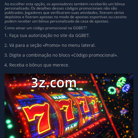
Ao escolher esta opção, os apostadores também receberão um bônus
personalizado. Os detalhes desses códigos promocionais não são
publicados. Jogadores que verificaram suas atividades, fizeram vários
depósitos e fizeram apostas no modo de apostas esportivas ou cassino
podem receber um bônus personalizado da casa de apostas.
Como ativar um código promocional na GGBET?
Faça sua autorização no site da GGBET.
Vá para a seção «Promo» no menu lateral.
Digite a combinação no bloco «Código promocional».
Receba o bônus que merece.