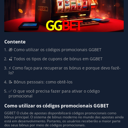
Contente
🎁 Como utilizar os códigos promocionais GGBET
🍒 Todos os tipos de cupons de bónus em GGBET
⚡ Como faço para recuperar os bónus e porque devo fazê-
lo?
📝 Bônus pessoais: como obtê-los
✅ O que você precisa fazer para ativar o código
promocional
Como utilizar os códigos promocionais GGBET
GGBET
O clube de apostas disponibilizará códigos promocionais como
bônus principal. O sistema de bônus moderno no mundo das apostas ainda
está em desenvolvimento. Portanto, os usuários receberão a maior parte
dos seus bônus por meio de códigos promocionais.